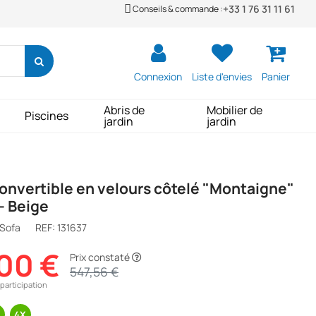
+33 1 76 31 11 61
Conseils & commande :
Connexion
Liste d'envies
Panier
Abris de
Mobilier de
Piscines
jardin
jardin
nvertible en velours côtelé "Montaigne"
 - Beige
 Sofa
REF:
131637
00 €
Prix constaté
547,56 €
participation