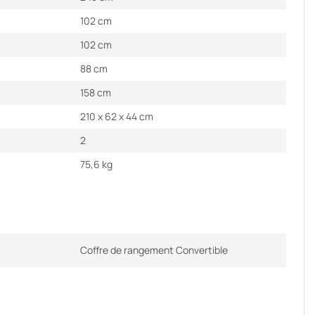
102 cm
102 cm
88 cm
158 cm
210 x 62 x 44 cm
2
75,6 kg
Coffre de rangement Convertible