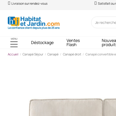
Livraison sur rendez-vous
Satisfait ou
MENU
Ventes
Nouve
Déstockage
Flash
produit
Accueil
Canapé Séjour
Canapé
Canapé droit
Canapé convertible en
-98,56 €