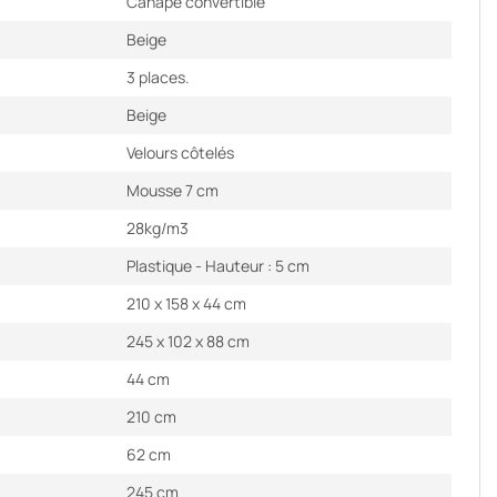
Canapé convertible
Beige
3 places.
Beige
Velours côtelés
Mousse 7 cm
28kg/m3
Plastique - Hauteur : 5 cm
210 x 158 x 44 cm
245 x 102 x 88 cm
44 cm
210 cm
62 cm
245 cm