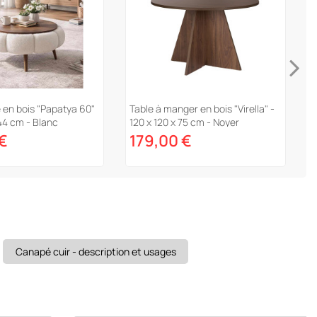
 en bois "Papatya 60"
Table à manger en bois "Virella" -
T
 44 cm - Blanc
120 x 120 x 75 cm - Noyer
1
T
 €
179,00 €
Canapé cuir - description et usages