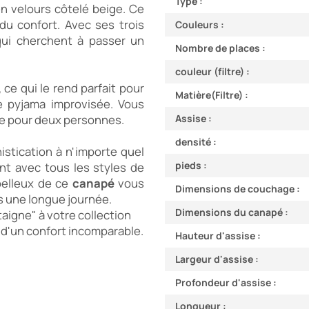
Type :
"Montaigne" en velours côtelé beige. Ce 
 du confort. Avec ses trois 
Couleurs :
 qui cherchent à passer un 
Nombre de places :
couleur (filtre) :
, ce qui le rend parfait pour 
Matière(Filtre) :
e pyjama improvisée. Vous 
le pour deux personnes.
Assise :
densité :
côtelé beige ajoute une touche de sophistication à n'importe quel 
pieds :
t avec tous les styles de 
elleux de ce 
canapé 
vous 
Dimensions de couchage :
s une longue journée.
Dimensions du canapé :
aigne" à votre collection 
d'un confort incomparable.
Hauteur d'assise :
Largeur d'assise :
Profondeur d'assise :
Longueur :