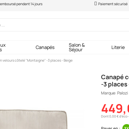
 remboursé pendant 14 jours
Paiement sécurisé
aux
Salon &
Canapés
Literie
s
Séjour
 velours côtelé "Montaigne" -3 places - Beige
Canapé co
-3 places
Marque: Palozi
449,
Dont 0,00 € d'éco-
Payer en :