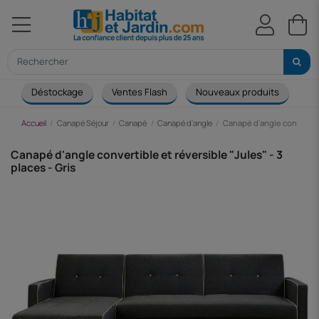
Déstockage
Ventes Flash
Nouveaux produits
Ca
Accueil
Canapé Séjour
Canapé
Canapé d'angle
Canapé d'angle convertible
Canapé d'angle convertible et réversible "Jules" - 3
places - Gris
-172,76 €