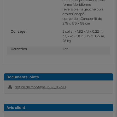
ferme Méridienne
réversible : à gauche ou à
droiteCanapé
convertibleCanapé-lit de
275 x 176 x 58 cm
Colisage :
2 colis : - 1,82 x 1,1 x 0,22 m,
33,5 kg - 1,8 x 0,79 x 0,22 m,
28 kg
Garanties
1 an
Documents joints
Notice de montage-1359_93290
Avis client