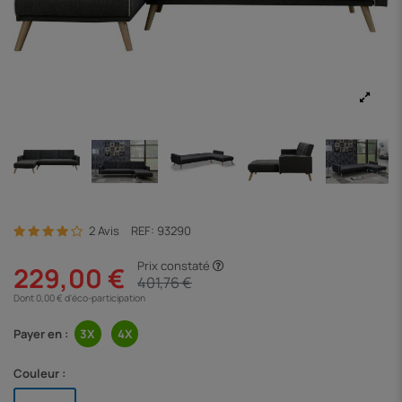
2 Avis
REF:
93290
Prix constaté
229,00 €
401,76 €
Dont 0,00 € d'éco-participation
Payer en :
Couleur :