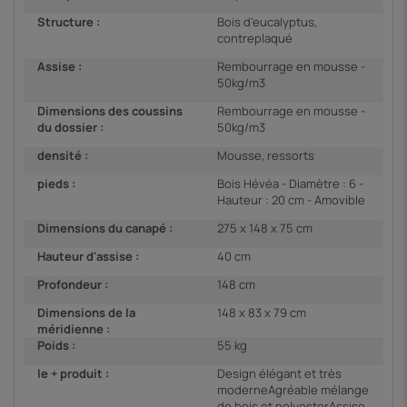
Structure :
Bois d'eucalyptus,
contreplaqué
Assise :
Rembourrage en mousse -
50kg/m3
Dimensions des coussins
Rembourrage en mousse -
du dossier :
50kg/m3
densité :
Mousse, ressorts
pieds :
Bois Hévéa - Diamètre : 6 -
Hauteur : 20 cm - Amovible
Dimensions du canapé :
275 x 148 x 75 cm
Hauteur d'assise :
40 cm
Profondeur :
148 cm
Dimensions de la
148 x 83 x 79 cm
méridienne :
Poids :
55 kg
le + produit :
Design élégant et très
moderneAgréable mélange
de bois et polyesterAssise