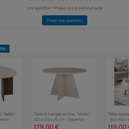
Une question ? Posez-la à la communauté
Poser une question
eté:
 "Sablin"
Table à manger en bois "Virella" -
Table basse
ertin
120 x 120 x 75 cm - Travertin
- 60 x 60 x
179,00 €
119,00