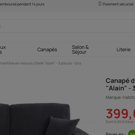
 remboursé pendant 14 jours
Paiement sécurisé
aux
Salon &
Canapés
Literie
s
Séjour
ertible en velours côtelé "Alain" - 3 places - Gris
Canapé d'
"Alain" - 
Marque: Habita
399,
Dont 0,00 € d'éco-
Payer en :