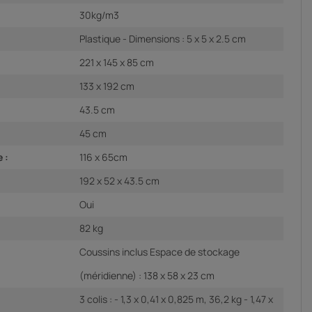
30kg/m3
Plastique - Dimensions : 5 x 5 x 2.5 cm
221 x 145 x 85 cm
133 x 192 cm
43.5 cm
45 cm
 :
116 x 65cm
192 x 52 x 43.5 cm
Oui
82 kg
Coussins inclus Espace de stockage
(méridienne) : 138 x 58 x 23 cm
3 colis : - 1,3 x 0,41 x 0,825 m, 36,2 kg - 1,47 x