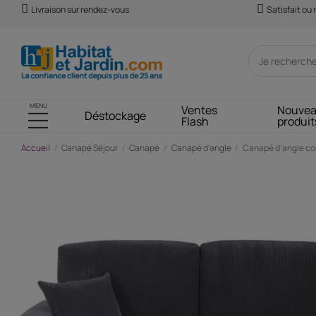
Livraison sur rendez-vous
Satisfait ou
MENU
Ventes
Nouve
Déstockage
Flash
produit
Accueil
Canapé Séjour
Canapé
Canapé d'angle
Canapé d'angle conv
-99,76 €