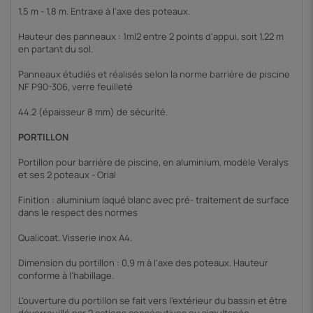
1,5 m - 1,8 m. Entraxe à l'axe des poteaux.
Hauteur des panneaux : 1ml2 entre 2 points d'appui, soit 1,22 m
en partant du sol.
Panneaux étudiés et réalisés selon la norme barrière de piscine
NF P90-306, verre feuilleté
44.2 (épaisseur 8 mm) de sécurité.
PORTILLON
Portillon pour barrière de piscine, en aluminium, modèle Veralys
et ses 2 poteaux - Orial
Finition : aluminium laqué blanc avec pré- traitement de surface
dans le respect des normes
Qualicoat. Visserie inox A4.
Dimension du portillon : 0,9 m à l'axe des poteaux. Hauteur
conforme à l'habillage.
L'ouverture du portillon se fait vers l'extérieur du bassin et être