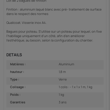
Lot de 2 bagues de finition
Finition : aluminium laqué blanc avec pré- traitement de surface
dans le respect des normes
Qualicoat. Visserie inox A4.
Bagues pour poteau. S'utilise sur un poteau pour lequel, on fixe
l'habillage uniquement d'un côté, afin d'en améliorer
l'esthétique, au besoin, selon la configuration du chantier.
DETAILS
Matières :
Aluminium
hauteur :
1,8 m
Type :
Verre
Colisage :
1 colis : - 1 x 1 x 1 m, 1 kg
Poids :
1 kg
Garanties
3 ans