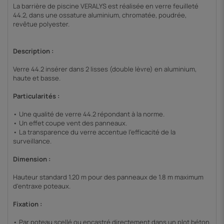
La barrière de piscine VERALYS est réalisée en verre feuilleté
44.2, dans une ossature aluminium, chromatée, poudrée,
revêtue polyester.
Description :
Verre 44.2 insérer dans 2 lisses (double lèvre) en aluminium,
haute et basse.
Particularités :
• Une qualité de verre 44.2 répondant à la norme.
• Un effet coupe vent des panneaux.
• La transparence du verre accentue l'efficacité de la
surveillance.
Dimension :
Hauteur standard 1.20 m pour des panneaux de 1.8 m maximum
d'entraxe poteaux.
Fixation :
• Par poteau scellé ou encastré directement dans un plot béton.