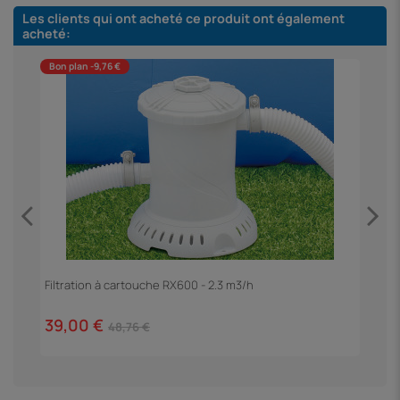
Les clients qui ont acheté ce produit ont également
acheté:
Bon plan -9,76 €
Filtration à cartouche RX600 - 2.3 m3/h
E
39,00 €
5
48,76 €