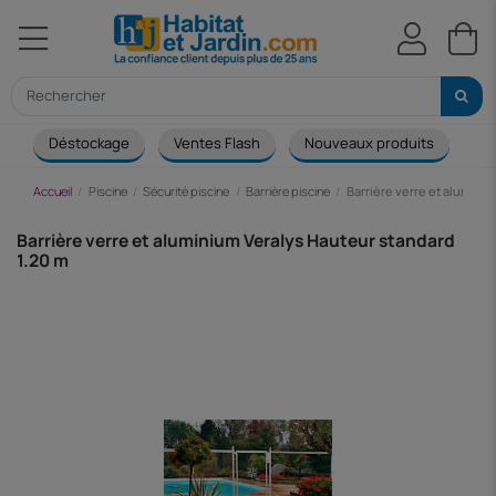
Déstockage
Ventes Flash
Nouveaux produits
Ca
Accueil
Piscine
Sécurité piscine
Barrière piscine
Barrière verre et alumini
Barrière verre et aluminium Veralys Hauteur standard
1.20 m