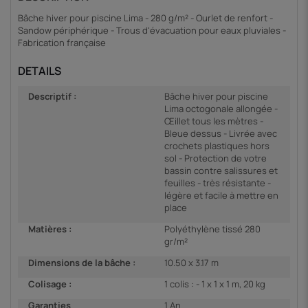
Bâche hiver pour piscine Lima - 280 g/m² - Ourlet de renfort -
Sandow périphérique - Trous d'évacuation pour eaux pluviales -
Fabrication française
DETAILS
Descriptif :
Bâche hiver pour piscine
Lima octogonale allongée -
Œillet tous les mètres -
Bleue dessus - Livrée avec
crochets plastiques hors
sol - Protection de votre
bassin contre salissures et
feuilles - très résistante -
légère et facile à mettre en
place
Matières :
Polyéthylène tissé 280
gr/m²
Dimensions de la bâche :
10.50 x 3.17 m
Colisage :
1 colis : - 1 x 1 x 1 m, 20 kg
Garanties
1 An