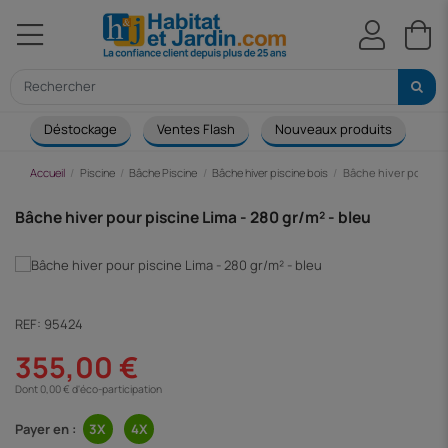
Déstockage
Ventes Flash
Nouveaux produits
Ca
Accueil
Piscine
Bâche Piscine
Bâche hiver piscine bois
Bâche hiver pour pis
Bâche hiver pour piscine Lima - 280 gr/m² - bleu
REF:
95424
355,00 €
Dont 0,00 € d'éco-participation
Payer en :