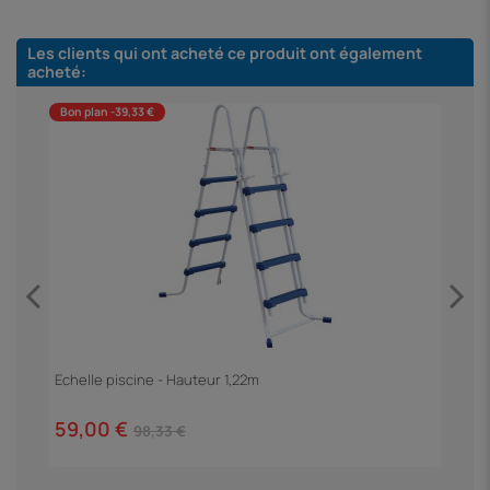
Les clients qui ont acheté ce produit ont également
acheté:
Bon plan -39,33 €
B
Echelle piscine - Hauteur 1,22m
F
59,00 €
3
98,33 €