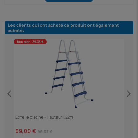
Les clients qui ont acheté ce produit ont également
acheté:
Bon plan -39,33 €
B
Echelle piscine - Hauteur 1,22m
F
59,00 €
3
98,33 €