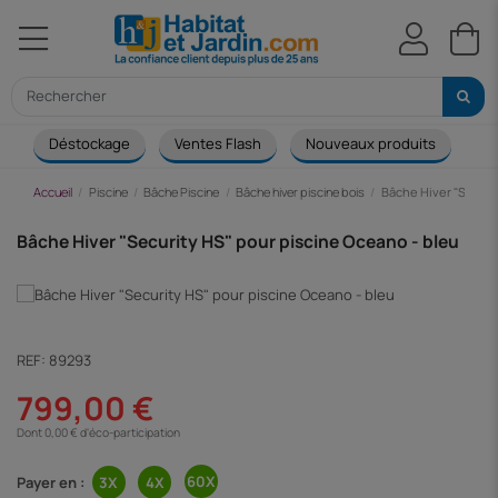
Déstockage
Ventes Flash
Nouveaux produits
Ca
Accueil
Piscine
Bâche Piscine
Bâche hiver piscine bois
Bâche Hiver "Securi
Bâche Hiver "Security HS" pour piscine Oceano - bleu
REF:
89293
799,00 €
Dont 0,00 € d'éco-participation
Payer en :