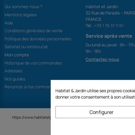
Qui sommes-nous ?
Habitat et Jardin
32 Rue de Paradis – PARI
Mentions légales
FRANCE
Aide
Tél. :
+33 1 76 31 11 61
Conditions générales de vente
Service après vente
Politique des données personnelles
Du lundi au jeudi : 9h - 17h
Satisfait ou remboursé
9h - 16h
Mon compte
Contactez-nous
Historique de vos commandes
Adresses
Nos guides
Renoncer à ma commande
Habitat & Jardin utilise ses propres coo
donner votre consentement à son utilisat
Configurer
https://www.habitatetjardin.com est un site de la société GECODIS SA 
TOUT