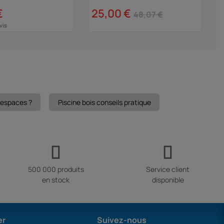
p
€
25,00 €
48,07 €
vis
s espaces ?
Piscine bois conseils pratique
500 000 produits
Service client
en stock
disponible
er
Suivez-nous