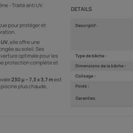
ène - Traité anti UV.
DETAILS
ue pour protéger et
Descriptif :
oration.
i-UV
, elle offre une
ongée au soleil. Ses
verture optimale pour les
Type de bâche :
une protection complète et
Dimensions de la bâche :
Colisage :
 ovale
230 µ – 7,3 x 3,7 m
est
 piscine plus chaude,
Poids :
Garanties