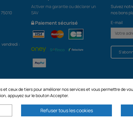
Activer ma garantie ou déclarer un
Suivez notre
S 75010
SAV
nos bons pl
E-mail
Paiement sécurisé
, vendredi :
S'abon
kies et ceux de tiers pour améliorer nos services et vous permettre de
ion, appuyez sur le bouton Accepter.
Refuser tous les cookies
au capital de 187 203,29 €, 32 Rue de Paradis - PARIS 75010 (FRANCE). GECODIS
2.750.640,00 EURO.
ES NOS PROMOTIONS SONT VALABLES DANS LA LIMITE DES STOCKS DISPON