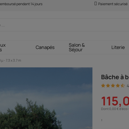
 remboursé pendant 14 jours
Paiement sécurisé
aux
Salon &
Canapés
Literie
s
Séjour
µ - 7.3 x 3.7 m
Bâche à bu
4
115,
Dont 0,00 € d'éco-
: