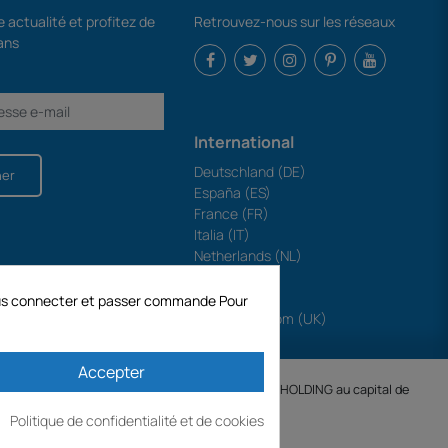
 actualité et profitez de
Retrouvez-nous sur les réseaux
ans
International
Deutschland (DE)
ner
España (ES)
France (FR)
Italia (IT)
Netherlands (NL)
Polska (PL)
Portugal (PT)
 vous connecter et passer commande Pour
United Kingdom (UK)
Accepter
.SA créée le 04/11/1998 est une filiale de ODAYA HOLDING au capital de
Politique de confidentialité et de cookies
IBLES