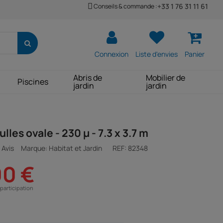
+33 1 76 31 11 61
Conseils & commande :
Connexion
Liste d'envies
Panier
Abris de
Mobilier de
Piscines
jardin
jardin
lles ovale - 230 µ - 7.3 x 3.7 m
 Avis
Marque: Habitat et Jardin
REF:
82348
00 €
participation