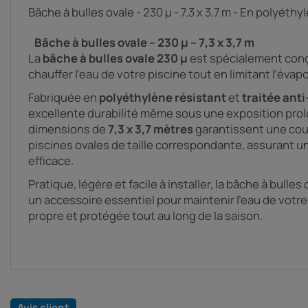
Bâche à bulles ovale - 230 µ - 7.3 x 3.7 m - En polyéthyl
Bâche à bulles ovale – 230 µ – 7,3 x 3,7 m
La
bâche à bulles ovale 230 µ
est spécialement conç
chauffer l’eau de votre piscine tout en limitant l’évap
Fabriquée en
polyéthylène résistant
et
traitée ant
excellente durabilité même sous une exposition prol
dimensions de
7,3 x 3,7 mètres
garantissent une cou
piscines ovales de taille correspondante, assurant 
efficace.
Pratique, légère et facile à installer, la bâche à bulles
un accessoire essentiel pour maintenir l’eau de votre
propre et protégée tout au long de la saison.
Avis client