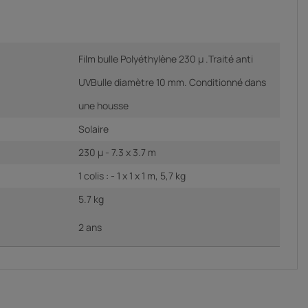
Film bulle Polyéthylène 230 µ .Traité anti
UVBulle diamètre 10 mm. Conditionné dans
une housse
Solaire
230 µ - 7.3 x 3.7 m
1 colis : - 1 x 1 x 1 m, 5,7 kg
5.7 kg
2 ans