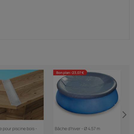
Bon plan -23,07 €
 pour piscine bois -
Bâche d'hiver - Ø 4.57 m
P