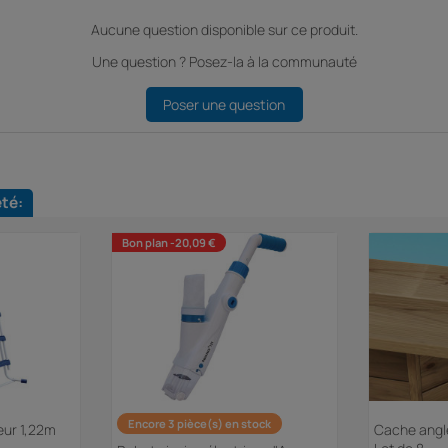
Aucune question disponible sur ce produit.
Une question ? Posez-la à la communauté
Poser une question
eté:
Bon plan -20,09 €
Encore 3 pièce(s) en stock
eur 1,22m
Cache angle