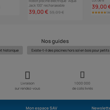
Lot de 8
Robot piscine électrique "Aqua
Jack 100" rechargeable
39,00 
€
39,00 €
59,09 €
1 A
Nos guides
et historique
Existe-t-il des piscines hors sol en bois pour petit
Livraison
1 000 000
sur rendez-vous
de colis livrés
Mon espace SAV
Newslett