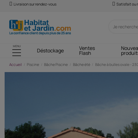
Livraison sur rendez-vous
Satisfait ou
MENU
Ventes
Nouve
Déstockage
Flash
produit
Accueil
Piscine
Bâche Piscine
Bâche été
Bâche à bulles ovale - 230 