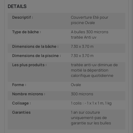
DETAILS
Descriptif :
Couverture Eté pour
piscine Ovale
Type de bâche :
A bulles 300 microns
traitée Anti uv
Dimensions de la bâche :
7.30 x 3.70 m
Dimensions de la piscine :
7.30 x 3.70 m
Les plus produits :
traitée anti-uv diminue de
moitié la déperdition
calorifique quotidienne
Forme :
Ovale
Nombre microns :
300 microns
Colisage :
1 colis : - 1 x 1 x 1 m, 1 kg
Garanties
1 an sur couture
uniquement-pas de
garantie sur les bulles