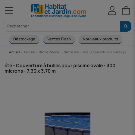
Déstockage
Ventes Flash
Nouveaux produits
Ca
Accueil
Piscine
Bâche Piscine
Bâche été
été - Couverture à bulles pour pi
été - Couverture à bulles pour piscine ovale - 300
microns - 7.30 x 3.70 m