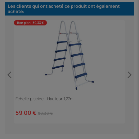
Les clients qui ont acheté ce produit ont également
acheté:
Bon plan -39,33 €
B
Echelle piscine - Hauteur 1,22m
F
59,00 €
3
98,33 €