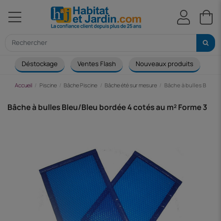
Déstockage
Ventes Flash
Nouveaux produits
Ca
Accueil
Piscine
Bâche Piscine
Bâche été sur mesure
Bâche à bulles Bleu/B
Bâche à bulles Bleu/Bleu bordée 4 cotés au m² Forme 3