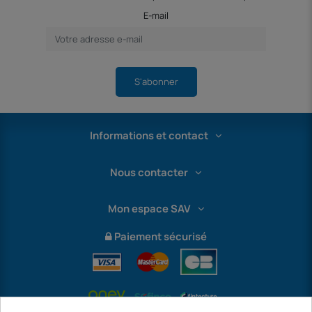
E-mail
S'abonner
Informations et contact
Nous contacter
Mon espace SAV
Paiement sécurisé