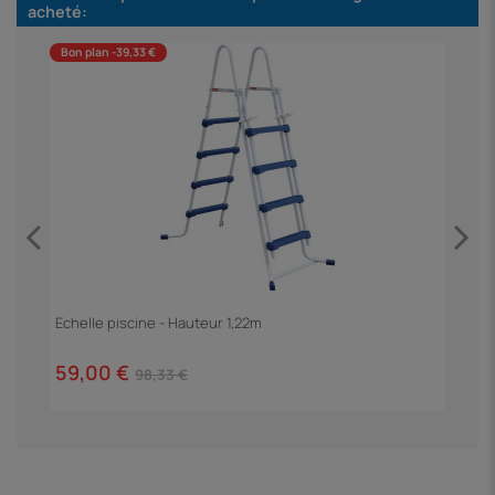
acheté:
Bon plan -39,33 €
B
Echelle piscine - Hauteur 1,22m
F
59,00 €
3
98,33 €