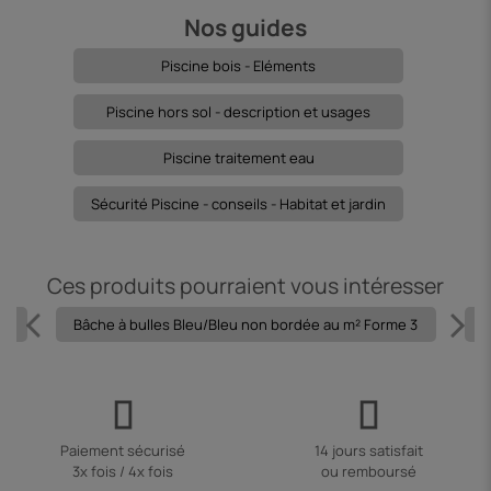
Nos guides
Piscine bois - Eléments
Piscine hors sol - description et usages
Piscine traitement eau
Sécurité Piscine - conseils - Habitat et jardin
Ces produits pourraient vous intéresser
 1
Bâche à bulles Bleu/Bleu non bordée au m² Forme 3
B
Paiement sécurisé
14 jours satisfait
3x fois / 4x fois
ou remboursé