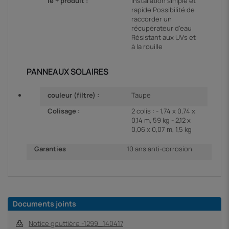
le + produit :
Installation simple et
rapide Possibilité de
raccorder un
récupérateur d'eau
Résistant aux UVs et
à la rouille
PANNEAUX SOLAIRES
couleur (filtre) :
Taupe
Colisage :
2 colis : - 1,74 x 0,74 x
0,14 m, 59 kg - 2,12 x
0,06 x 0,07 m, 1,5 kg
Garanties
10 ans anti-corrosion
Documents joints
Notice gouttière -1299_140417