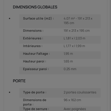
DIMENSIONS GLOBALES
Surface utile (m2) :
4.07 m² - 191 x 213 x
195 cm
Dimensions :
191 x 213 x 195 cm
Extérieures :
L 1,81 x l 2,03 m
Intérieures :
L 1,77 x l 1,99 m
Hauteur Faîtage :
1,95 m
Hauteur paroi :
1,65 m
Epaisseur paroi :
0.25 mm
PORTE
Type de porte :
2 portes coulissantes
Dimensions de
96 x 162 cm
porte :
Type de serrure :
Avec poignées