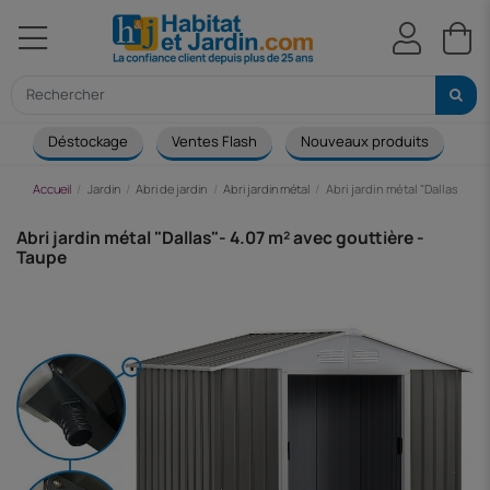
Déstockage
Ventes Flash
Nouveaux produits
Ca
Accueil
Jardin
Abri de jardin
Abri jardin métal
Abri jardin métal "Dallas"- 4
Abri jardin métal "Dallas"- 4.07 m² avec gouttière -
Taupe
-299,00 €