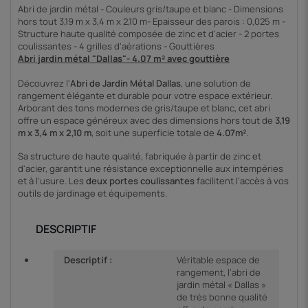
Abri de jardin métal - Couleurs gris/taupe et blanc - Dimensions
hors tout 3,19 m x 3,4 m x 2,10 m- Epaisseur des parois : 0,025 m -
Structure haute qualité composée de zinc et d'acier - 2 portes
coulissantes - 4 grilles d'aérations - Gouttières
Abri jardin métal "Dallas"- 4.07 m² avec gouttière
Découvrez l'
Abri de Jardin Métal Dallas
, une solution de
rangement élégante et durable pour votre espace extérieur.
Arborant des tons modernes de gris/taupe et blanc, cet abri
offre un espace généreux avec des dimensions hors tout de
3,19
m x 3,4 m x 2,10 m
, soit une superficie totale de
4.07m²
.
Sa structure de haute qualité, fabriquée à partir de zinc et
d'acier, garantit une résistance exceptionnelle aux intempéries
et à l'usure. Les
deux portes coulissantes
facilitent l'accès à vos
outils de jardinage et équipements.
DESCRIPTIF
Descriptif :
Véritable espace de
rangement, l’abri de
jardin métal « Dallas »
de très bonne qualité