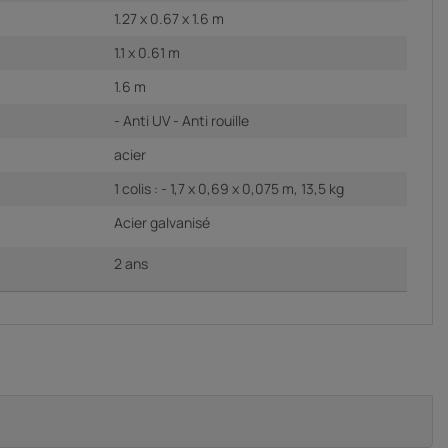
1.27 x 0.67 x 1.6 m
1.1 x 0.61 m
1.6 m
- Anti UV - Anti rouille
acier
1 colis : - 1,7 x 0,69 x 0,075 m, 13,5 kg
Acier galvanisé
2 ans