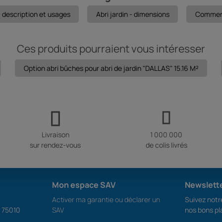
- description et usages
Abri jardin - dimensions
Comment 
Ces produits pourraient vous intéresser
Option abri bûches pour abri de jardin "DALLAS" 15.16 M²
Livraison
1 000 000
sur rendez-vous
de colis livrés
Mon espace SAV
Newslett
Activer ma garantie ou déclarer un
Suivez notre
S 75010
SAV
nos bons pl