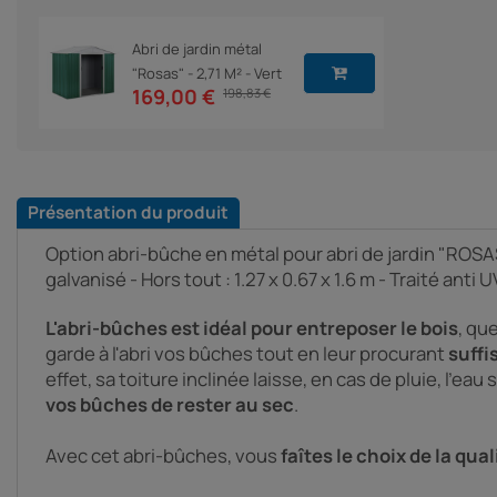
Abri de jardin métal
"Rosas" - 2,71 M² - Vert
169,00 €
198,83 €
Présentation du produit
Option abri-bûche en métal pour abri de jardin "ROSAS"
galvanisé - Hors tout : 1.27 x 0.67 x 1.6 m - Traité anti U
L'abri-bûches est idéal pour entreposer le bois
, qu
garde à l'abri vos bûches tout en leur procurant
suffi
effet, sa toiture inclinée laisse, en cas de pluie, l'eau
vos bûches de rester au sec
.
Avec cet abri-bûches, vous
faîtes le choix de la qua