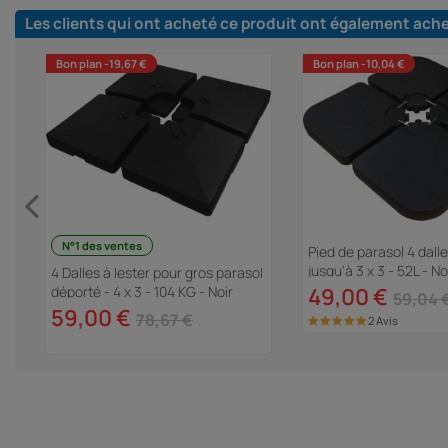
Les clients qui ont acheté ce produit ont également ach
Bon plan -19,67 €
Bon plan -10,04 €
N°1 des ventes
Pied de parasol 4 dalle
jusqu'à 3 x 3 - 52L - No
4 Dalles à lester pour gros parasol
déporté - 4 x 3 - 104 KG - Noir
49,00 €
59,04 
59,00 €
78,67 €
2 Avis