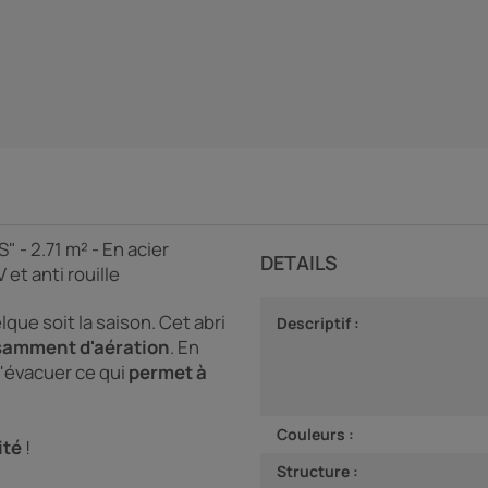
 - 2.71 m² - En acier
DETAILS
V et anti rouille
elque soit la saison. Cet abri
Descriptif :
samment d'aération
. En
 s'évacuer ce qui
permet à
Couleurs :
lité
!
Structure :