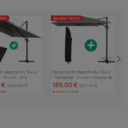
,00 €
Bon plan -38,71 €
in déporté Alu "Sun 4 "
Parasol jardin déporté Alu "Sun 4"
S
- 3 x 4 m - Gris -
- Rectangle - 3 x 4 m + Housse de
G
ter incluses
protection - Gris
 €
189,00 €
300,00 €
227,71 €
 Avis
2 Avis