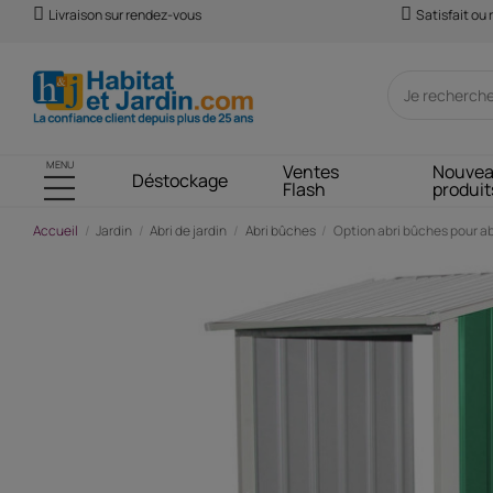
Livraison sur rendez-vous
Satisfait ou
MENU
Ventes
Nouve
Déstockage
Flash
produit
Accueil
Jardin
Abri de jardin
Abri bûches
Option abri bûches pour ab
-58,61 €