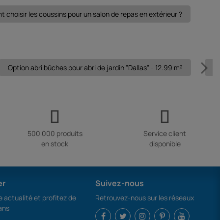
choisir les coussins pour un salon de repas en extérieur ?
Option abri bûches pour abri de jardin "Dallas" - 12.99 m²
Ab
500 000 produits
Service client
en stock
disponible
er
Suivez-nous
 actualité et profitez de
Retrouvez-nous sur les réseaux
ans