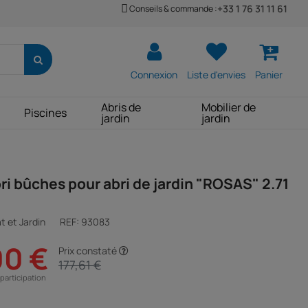
+33 1 76 31 11 61
Conseils & commande :
Connexion
Liste d'envies
Panier
Abris de
Mobilier de
Piscines
jardin
jardin
ri bûches pour abri de jardin "ROSAS" 2.71
t et Jardin
REF:
93083
00 €
Prix constaté
177,61 €
participation