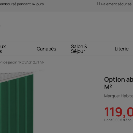
 remboursé pendant 14 jours
Paiement sécurisé
aux
Salon &
Canapés
Literie
s
Séjour
ri de jardin "ROSAS" 2.71 M²
Option ab
M²
Marque: Habita
119,
Dont 0,00 € d'éco-