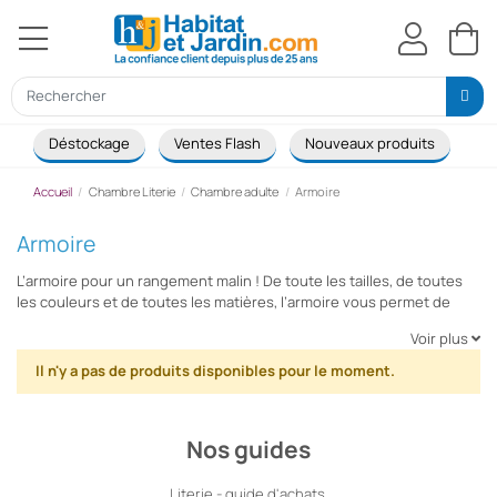
Déstockage
Ventes Flash
Nouveaux produits
Ca
Accueil
Chambre Literie
Chambre adulte
Armoire
Armoire
L’armoire pour un rangement malin ! De toute les tailles, de toutes
les couleurs et de toutes les matières, l’armoire vous permet de
ranger tous vos vêtements et les protéger de la poussière dans un
Voir plus
espace réduit mais pratique et organisé. Habitat et Jardin.com vous
propose de nombreuses armoires pour satisfaire vos attentes :
Il n'y a pas de produits disponibles pour le moment.
armoire classique, armoire en métal ou armoire en métal et armoire
design.
Nos guides
Literie - guide d'achats