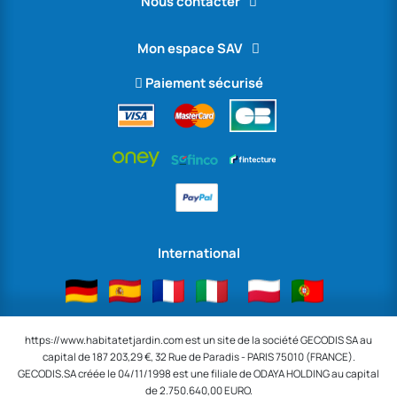
Nous contacter
Mon espace SAV
Paiement sécurisé
International
https://www.habitatetjardin.com est un site de la société GECODIS SA au
capital de 187 203,29 €, 32 Rue de Paradis - PARIS 75010 (FRANCE).
GECODIS.SA créée le 04/11/1998 est une filiale de ODAYA HOLDING au capital
de 2.750.640,00 EURO.