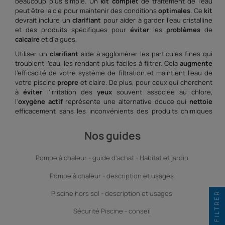
beaucoup plus simple. Un
kit
complet
de traitement de l'eau
peut être la clé pour maintenir des conditions
optimales
. Ce
kit
devrait inclure un
clarifiant
pour aider à garder l'eau cristalline
et des produits spécifiques pour
éviter
les
problèmes
de
calcaire
et d'algues.
Utiliser un
clarifiant
aide à agglomérer les particules fines qui
troublent l'eau, les rendant plus faciles à filtrer. Cela
augmente
l'efficacité de votre système de filtration et maintient l'eau de
votre piscine
propre
et claire. De plus, pour ceux qui cherchent
à
éviter
l'irritation des
yeux
souvent associée au chlore,
l'
oxygène actif
représente une alternative douce qui
nettoie
efficacement sans les inconvénients des produits chimiques
plus agressifs.
Nos guides
Optimisation de l'entretien pour des résultats
propres
et durables
Augmentez la longévité de votre piscine en adoptant des
Pompe à chaleur - guide d'achat - Habitat et jardin
routines d'entretien régulières et en utilisant des produits
Pompe à chaleur - description et usages
chimiques de qualité. Par exemple, Senet offre une gamme de
produits qui peuvent aider à maintenir votre piscine en
Piscine hors sol - description et usages
FILTRER
excellent état tout au long de l'année. En intégrant des produits
spécifiques pour traiter le
calcaire
, vous protégez également
Sécurité Piscine - conseil
les équipements de votre piscine contre les dépôts
calcaires
qui peuvent les endommager à long terme.