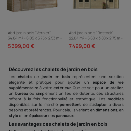
Abri jardin bois "Vernier" -
Abri jardin bois "Rostock" -
34.84 m² - 6.05 x 5.75 x 2.53 m -
22.04 m² - 5.68 x 3.88 x 2.75 m -
28 mm
40 mm
5 399,00 €
7 499,00 €
Découvrez les
chalets
de
jardin
en bois
Les
chalets
de
jardin
en
bois
représentent une solution
élégante et pratique pour ajouter un
espace de vie
supplémentaire
à votre
extérieur
. Que ce soit pour un
atelier
,
un
bureau
ou simplement un lieu de détente, ces structures
offrent à la fois fonctionnalité et esthétique. Les
modèles
disponibles sur le marché
permettent
de s'
adapter
à divers
besoins et préférences. Pour cela, ils varient en
dimensions
, en
style
et en
épaisseur
des
panneaux
.
Les avantages des
chalets
de
jardin
en bois