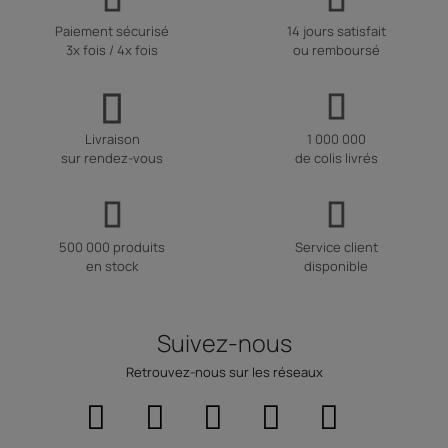
structures en
bois
garantissent une protection efficace contre
les éléments, tout en conservant un environnement
intérieur
Paiement sécurisé
14 jours satisfait
confortable, peu importe les conditions météorologiques. Plus
3x fois / 4x fois
ou remboursé
qu'une simple
cabane
, il
propose
un lieu de repos ou un
espace
de rangement
durable du
sol
au plafond.
Une solution écologique
Choisir un
chalet
de
jardin
en
bois
c'est aussi prendre une
Livraison
1 000 000
décision respectueuse de l'environnement. Le
bois
est une
sur rendez-vous
de colis livrés
ressource renouvelable, et son utilisation dans la construction
d'abris de
jardin
contribue à la réduction de l'empreinte
carbone. De plus, ces
chalets
s'intègrent harmonieusement
dans le paysage, augmentant ainsi l'esthétique de votre
jardin
500 000 produits
Service client
tout en créant un
espace de vie
extérieur
supplémentaire
.
en stock
disponible
En somme, que vous recherchiez un simple
abri de rangement
ou un
espace de vie
additionnel, les
chalets
de
jardin
en
bois
offrent une multitude de possibilités
adaptées
à chaque besoin.
Avec leur charme
naturel
et leurs
qualités
pratiques, ils
Suivez-nous
constituent une excellente addition à tout espace
extérieur
.
Retrouvez-nous sur les réseaux