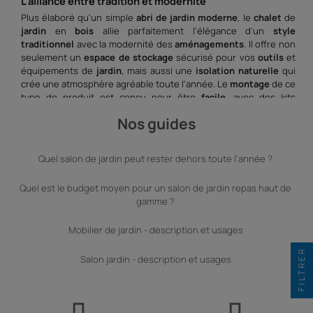
L'alliance entre tradition et modernité
Plus élaboré qu'un simple
abri de
jardin
moderne
, le
chalet
de
jardin
en
bois
allie parfaitement l'élégance d'un
style
traditionnel
avec la modernité des
aménagements
. Il offre non
seulement un
espace de stockage
sécurisé pour vos
outils
et
équipements de
jardin
, mais aussi une
isolation
naturelle
qui
crée une atmosphère agréable toute l'année. Le
montage
de ce
type de produit est conçu pour être
facile
, avec des kits
préfabriqués qui simplifient l'installation.
Nos guides
Personnalisation et adaptabilité
Chaque
chalet
de
jardin
en
bois
peut être personnalisé avec de
Quel salon de jardin peut rester dehors toute l'année ?
nombreuses
options
et
aménagements
. Que vous souhaitiez y
ajouter un
auvent
, une
porte
supplémentaire
ou des fenêtres
pour plus de lumière
naturelle
, les possibilités sont vastes. Ces
Quel est le budget moyen pour un salon de jardin repas haut de
abris peuvent facilement être transformés en
cabanon
, en
gamme ?
chambre
d'appoint ou même en
petite
maison
d'été, offrant
ainsi une
grande
flexibilité d'utilisation.
Mobilier de jardin - description et usages
Construire pour durer
FILTRER
Salon jardin - description et usages
Construire un
chalet
de
jardin
en
bois
est un investissement
dans la durabilité. Le
bois
, matériau résistant et
naturel
, assure
une longue durée de vie à l'
abri
tout en nécessitant peu
d'
entretiens
. De plus, l'
isolation
et la robustesse des