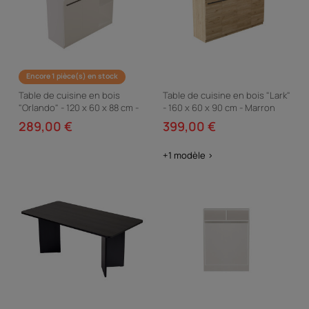
Encore 1 pièce(s) en stock
Table de cuisine en bois
Table de cuisine en bois "Lark"
"Orlando" - 120 x 60 x 88 cm -
- 160 x 60 x 90 cm - Marron
Blanc
289,00 €
399,00 €
+1 modèle >