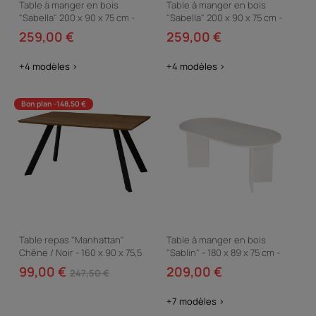
Table à manger en bois
Table à manger en bois
"Sabella" 200 x 90 x 75 cm -
"Sabella" 200 x 90 x 75 cm -
Noyer
Travertin
259,00 €
259,00 €
+4 modèles >
+4 modèles >
Bon plan -148,50 €
Table repas "Manhattan"
Table à manger en bois
Chêne / Noir - 160 x 90 x 75,5
"Sablin" - 180 x 89 x 75 cm -
cm
Bois Blanc
99,00 €
209,00 €
247,50 €
+7 modèles >