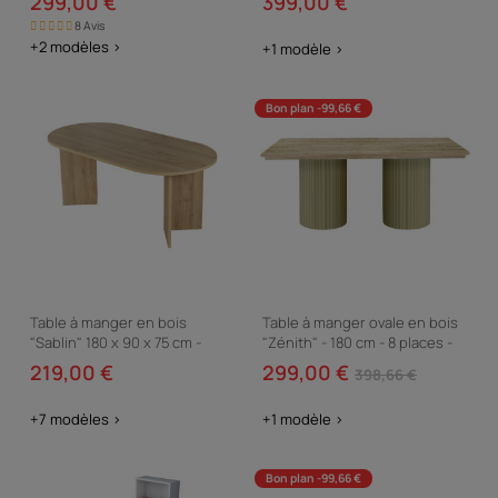
299,00 €
399,00 €
8 Avis
+2 modèles >
+1 modèle >
Bon plan -99,66 €
Table à manger en bois
Table à manger ovale en bois
"Sablin" 180 x 90 x 75 cm -
"Zénith" - 180 cm - 8 places -
Chêne de Cadix
Beige
219,00 €
299,00 €
398,66 €
+7 modèles >
+1 modèle >
Bon plan -99,66 €