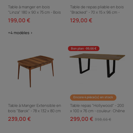
Table à manger en bois
Table de repas pliable en bois
"Linza" 180 x 90 x 75 cm - Bois
"Bracked" - 70 x 15 x 96 cm -
Noir
Blanc
199,00 €
129,00 €
+4 modèles >
Bon plan -99,66 €
Encore 4 pièce(s) en stock
Table à Manger Extensible en
Table repas "Hollywood" - 200
bois "Barok" - 78 x 132 x 80 cm
x 100 x 76 cm - couleur: Chêne
- Noyer
/ Noir
239,00 €
299,00 €
398,66 €