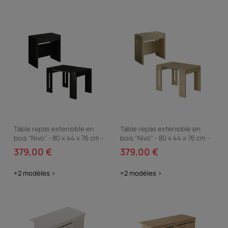
Table repas extensible en
Table repas extensible en
bois "Nivo" - 80 x 44 x 76 cm -
bois "Nivo" - 80 x 44 x 76 cm -
Noir
Beige
379,00 €
379,00 €
+2 modèles >
+2 modèles >