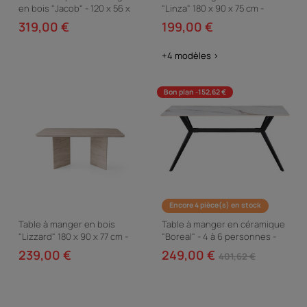
en bois "Jacob" - 120 x 56 x
"Linza" 180 x 90 x 75 cm -
199 cm - Marron
Noyer
319,00 €
199,00 €
+4 modèles >
Bon plan -152,62 €
Encore 4 pièce(s) en stock
Table à manger en bois
Table à manger en céramique
"Lizzard" 180 x 90 x 77 cm -
"Boreal" - 4 à 6 personnes -
Travertin
160 cm - Blanc
239,00 €
249,00 €
401,62 €