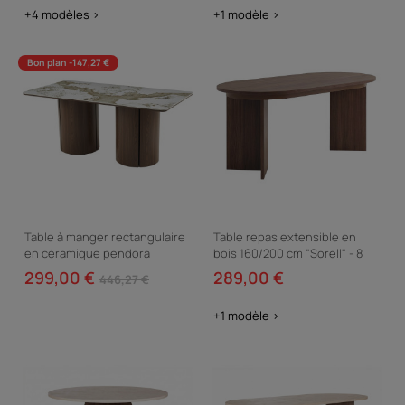
+4 modèles >
+1 modèle >
Bon plan -147,27 €
Table à manger rectangulaire
Table repas extensible en
en céramique pendora
bois 160/200 cm "Sorell" - 8
"Milano" - 6 places - Marron
places - Marron
299,00 €
289,00 €
446,27 €
+1 modèle >