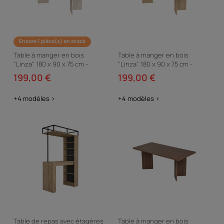
Encore 1 pièce(s) en stock
Table à manger en bois
Table à manger en bois
"Linza" 180 x 90 x 75 cm -
"Linza" 180 x 90 x 75 cm -
Travertin
Chêne à miel
199,00 €
199,00 €
+4 modèles >
+4 modèles >
Table de repas avec étagères
Table à manger en bois