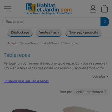
Déstockage
Ventes Flash
Nouveaux produits
Ca
Accueil
Canapé Séjour
Salon & Séjour
Table repas
Table repas
Partager un bon moment avec une table repas qui vous ressemble !
Trouver la table repas design de vos rêves qui accueilleront votre
famille et vos proches autour d’une table repas pour un moment
Voir plus
convivial et de détente. Habitat et jardin vous propose une large
En savoir plus sur Table repas
gamme de table repas en plusieurs matériaux : table repas en bois
(acajou, chêne, merisier, hêtre, wengé) ou table repas en verre
(trempé, soufflé).
Trier par
Meilleures ventes