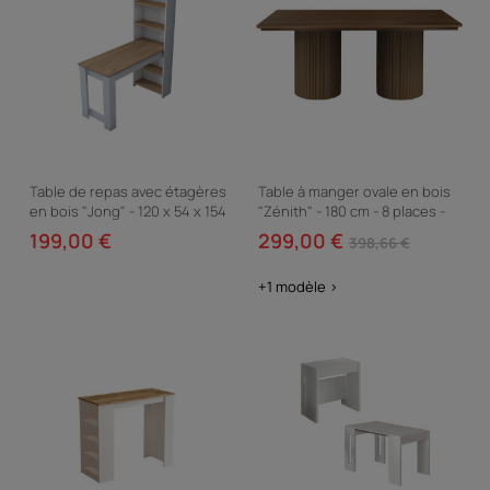
Table de repas avec étagères
Table à manger ovale en bois
en bois "Jong" - 120 x 54 x 154
"Zénith" - 180 cm - 8 places -
cm - Marron
Marron
199,00 €
299,00 €
398,66 €
+1 modèle >