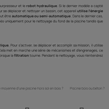
 surpresseur et le
robot hydraulique
. Si le dernier modèle a capté
ur se déplacer et nettoyer un bassin, cet appareil
utilise l’énergie
peut être
automatique ou semi-automatique
. Dans le dernier cas,
iés uniquement pour le nettoyage du fond de la piscine tandis que
lique
. Pour s’activer, se déplacer et accomplir sa mission, il utilise
ne. Cela met en marche une série de mécanismes et d’engrenages, ce
lorsque la
filtration
tourne. Pendant le nettoyage, vous n’entendrez
e
robot hydraulique à refoulement
et le
robot hydraulique à
e moyenne d'une piscine hors sol en bois ?
Piscine bois ou béton ?
nt
fonctionne grâce à la
pression de l’eau
. A l’aide d’un
tuyau de
necter par la
prise balai
. Mais il peut aussi se faire via une
buse de