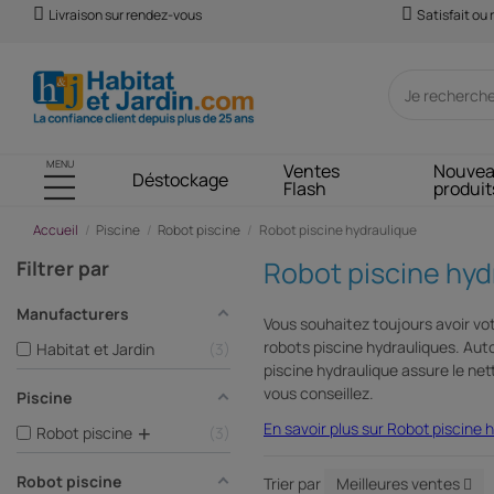
Livraison sur rendez-vous
Satisfait ou
MENU
Ventes
Nouve
Déstockage
Flash
produit
Accueil
Piscine
Robot piscine
Robot piscine hydraulique
Robot piscine hyd
Filtrer par
Manufacturers
Vous souhaitez toujours avoir vot
robots piscine hydrauliques. Auton
Habitat et Jardin
3
piscine hydraulique assure le net
vous conseillez.
Piscine
En savoir plus sur Robot piscine 
+
Robot piscine
3
Robot piscine
Trier par
Meilleures ventes