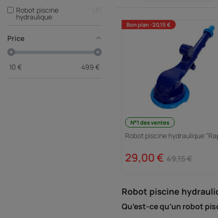
Robot piscine
3
hydraulique
Bon plan -20,15 €
Price
10
€
499
€
N°1 des ventes
Robot piscine hydraulique "Ra
29,00 €
49,15 €
Robot piscine hydrauliq
Qu’est-ce qu’un robot pis