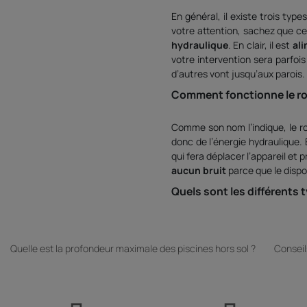
En général, il existe trois typ
votre attention, sachez que ce
hydraulique
. En clair, il est
ali
votre intervention sera parfoi
d’autres vont jusqu’aux parois.
Comment fonctionne le ro
Comme son nom l’indique, le r
donc de l’énergie hydraulique.
qui fera déplacer l’appareil et
aucun bruit
parce que le dispo
Quels sont les différents 
Avant l’achat, il est nécessai
aspiration
.
Quelle est la profondeur maximale des piscines hors sol ?
Conseils
Le robot hydraulique à re
Le robot hydraulique à pressio
raccordement
, la machine es