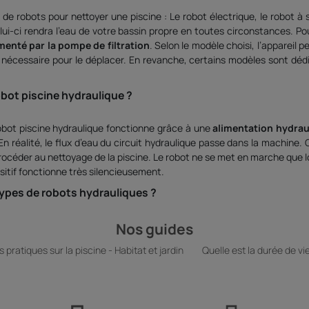
es de robots pour nettoyer une piscine : Le robot électrique, le robot à
lui-ci rendra l’eau de votre bassin propre en toutes circonstances. Po
menté par la pompe de filtration
. Selon le modèle choisi, l’appareil 
s nécessaire pour le déplacer. En revanche, certains modèles sont déd
bot piscine hydraulique ?
obot piscine hydraulique fonctionne grâce à une
alimentation hydrau
 En réalité, le flux d’eau du circuit hydraulique passe dans la machi
 procéder au nettoyage de la piscine. Le robot ne se met en marche que 
sitif fonctionne très silencieusement.
types de robots hydrauliques ?
re de choisir le type de robot hydraulique. On en distingue deux : l
Nos guides
 pratiques sur la piscine - Habitat et jardin
Quelle est la durée de vi
foulement
n, aussi appelé
robot pulseur
ou
balai automatique sur refouleme
t branchée sur le système de filtration du bassin. Le tuyau peut se con