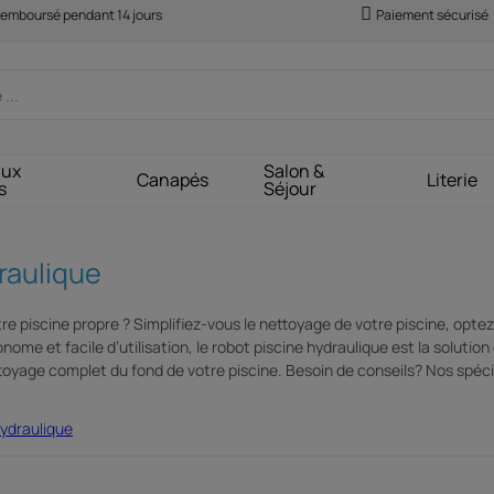
 remboursé pendant 14 jours
Paiement sécurisé
aux
Salon &
Canapés
Literie
s
Séjour
raulique
re piscine propre ? Simplifiez-vous le nettoyage de votre piscine, opte
ome et facile d’utilisation, le robot piscine hydraulique est la solution
toyage complet du fond de votre piscine. Besoin de conseils? Nos spécia
hydraulique