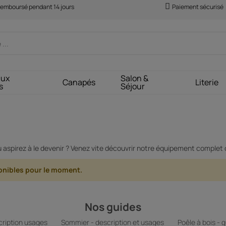
 remboursé pendant 14 jours
Paiement sécurisé
aux
Salon &
Canapés
Literie
s
Séjour
aspirez à le devenir ? Venez vite découvrir notre équipement complet d
ponibles pour le moment.
Nos guides
ription usages
Sommier - description et usages
Poêle à bois - 