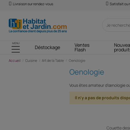
Livraison sur rendez-vous
Satisfait ou
MENU
Ventes
Nouve
Déstockage
Flash
produit
Accueil
Cuisine
Art de la Table
Oenologie
Oenologie
Vous êtes amateur d’œnologie ou 
Il n'y a pas de produits dis
Couette desc