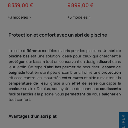
8 339,00 €
9 899,00 €
+3 modèles >
+3 modèles >
Protection et confort avec un abri de piscine
Il existe
différents
modèles d'abris pour les piscines. Un
abri de
piscine bas
est une solution idéale pour ceux qui cherchent à
protéger
leur
bassin
tout en conservant un design
discret
dans
leur jardin. Ce type d'
abri bas
permet
de sécuriser l'
espace de
baignade
tout en étant peu encombrant. Il offre une
protection
efficace contre les impuretés
extérieures
et aide à maintenir la
température de l'eau
, grâce à un
effet de serre
qui capte la
chaleur
solaire. De plus, son système de panneaux
coulissants
facilite l'
accès
à la piscine, vous
permettant
de vous
baigner
en
tout confort.
Avantages d'un abri plat
FILTRER