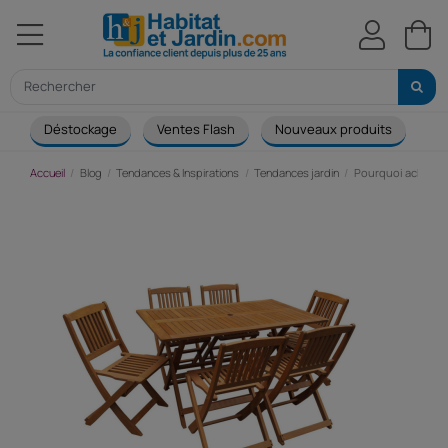
Déstockage
Ventes Flash
Nouveaux produits
Ca
Accueil
Blog
Tendances & Inspirations
Tendances jardin
Pourquoi acheter u
P
a
u
t
d
j
p