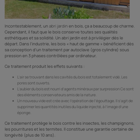
-
Pr
Incontestablement, un
abri jardin
en bois, ça a beaucoup de charme.
Cependant, il faut que le bois conserve toutes ses qualités
esthétiques et sa solidité. Un abri jardin est à privilégier dès le
départ. Dans l’industrie, les bois « haut de gamme » bénéficient dès
sa conception d’un traitement par autoclave (gros cylindre) sous
pression en 3 phases contrôlées par ordinateur.
Ce traitement produit les effets suivants :
L’air se trouvant dans les cavités du bois est totalement vidé. Les
pores sont ouverts.
L’aubier du bois est nourri d’agents minéraux par surpression Ce sont
des éléments conservateurs amis de la nature.
Un nouveau vide est crée avec l’opération de l’égouttage. Il s’agit de
supprimer les quantités inutiles du liquide injecté, à l’image d’une
éponge.
Ce traitement protège le bois contre les insectes, les champignons,
les pourritures et les termites. Il constitue une garantie certaine de
longévité (plus de 10 ans).