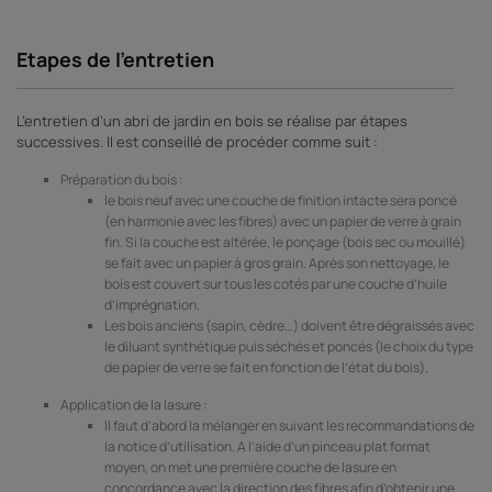
Etapes de l’entretien
L’entretien d’un abri de jardin en bois se réalise par étapes
successives. Il est conseillé de procéder comme suit :
Préparation du bois :
le bois neuf avec une couche de finition intacte sera poncé
(en harmonie avec les fibres) avec un papier de verre à grain
fin. Si la couche est altérée, le ponçage (bois sec ou mouillé)
se fait avec un papier à gros grain. Après son nettoyage, le
bois est couvert sur tous les cotés par une couche d’huile
d’imprégnation.
Les bois anciens (sapin, cèdre…) doivent être dégraissés avec
le diluant synthétique puis séchés et poncés (le choix du type
de papier de verre se fait en fonction de l’état du bois).
Application de la lasure :
Il faut d’abord la mélanger en suivant les recommandations de
la notice d’utilisation. A l’aide d’un pinceau plat format
moyen, on met une première couche de lasure en
concordance avec la direction des fibres afin d’obtenir une