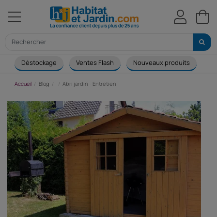
Déstockage
Ventes Flash
Nouveaux produits
Ca
Accueil
Blog
Abri jardin - Entretien
A
j
-
E
Ab
ja