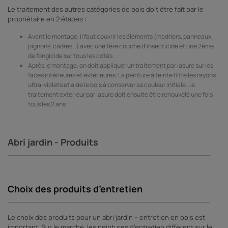
Le traitement des autres catégories de bois doit être fait par le
propriétaire en 2 étapes :
Avant le montage, il faut couvrir les éléments (madriers, panneaux,
pignons, cadres…) avec une 1ère couche d’insecticide et une 2ème
de fongicide sur tous les cotés.
Après le montage, on doit appliquer un traitement par lasure sur les
faces intérieures et extérieures. La peinture à teinte filtre les rayons
ultra-violets et aide le bois à conserver sa couleur initiale. Le
traitement extérieur par lasure doit ensuite être renouvelé une fois
tous les 2 ans.
Abri jardin - Produits
Choix des produits d’entretien
Le choix des produits pour un abri jardin – entretien en bois est
important. Sur le marché, les peintures d’entretien diffèrent sur le